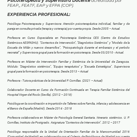
Psicoterapeuta y Supervisora Docente
acreditada por
FEAP,, FEATF, EAP y EFPA (COP).
EXPERIENCIA PROFESIONAL:
Psicóloga Psicoterapeuta y Supervisora: Atención psicoterapéutica individual, familiar y de
pareja en consulta privada (terapia y coterapia) por cuenta propia. Desde 2005 – Actual.
Profesora en Curso Especialista en Psicoterapia Sistémica CES (Centro de Estudios
Sistémicos AESFASHU). “Contextos de Intervención”, “Diagnóstico Sistémico” y “Modelo de la
Escuela de Milán y nuevos desarrollos”, “Psicopatología durante el embarazo y el período
neonatal” y Supervisora grupal para la formación en psicoterapia. Desde 03/2010 - Actual.
Profesora en Máster de Intervención Familiar y Sistémica de la Universidad de Zaragoza.
Módulo: “Diagnóstico sistémico”, “Equipo terapéutico” y “Escuela Estratégica”. Supervisora
grupal para la formación en psicoterapia. Desde 2013 – Actual
Profesora - Tutora prácticas de la Universidad P. Comillas. (2021 – Actual)
Colaborador Docente en Curso de Formación Continuada en Terapia Familiar Sistémica del
Hospital Virgen del Rocío (Sevilla). (2012 – 2018)
Psicóloga en la coordinación e impartición de Talleres sobre Familia, infancia y adolescencia en
el Banco de España (Madrid). Desde 2014 - 2018
Profesora colaboradora en Máster de Psicología General Sanitaria. Itinerario sistémico. U. P.
Comillas, Instituto de Postgrado. Asignatura “Contextos de Intervención”. 2012 – 2017
Psicóloga responsable de la Unidad de Orientación Familiar de la Mancomunidad 2016
(Comunidad de Madrid) en colaboración con el Colegio de Psicólogos de Madrid por cuenta