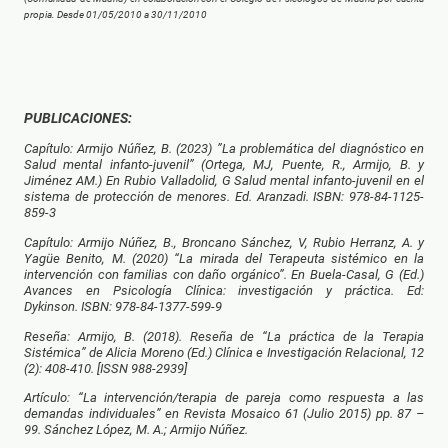
propia. Desde 01/05/2010 a 30/11/2010
PUBLICACIONES:
Capítulo: Armijo Núñez, B. (2023) ”La problemática del diagnóstico en
Salud mental infanto-juvenil” (Ortega, MJ, Puente, R., Armijo, B. y
Jiménez AM.) En Rubio Valladolid, G Salud mental infanto-juvenil en el
sistema de protección de menores. Ed. Aranzadi. ISBN: 978-84-1125-
859-3
Capítulo: Armijo Núñez, B., Broncano Sánchez, V, Rubio Herranz, A. y
Yagüe Benito, M. (2020) “La mirada del Terapeuta sistémico en la
intervención con familias con daño orgánico”. En Buela-Casal, G (Ed.)
Avances en Psicología Clínica: investigación y práctica. Ed:
Dykinson.
ISBN: 978-84-1377-599-9
Reseña: Armijo, B. (2018). Reseña de “La práctica de la Terapia
Sistémica” de Alicia Moreno (Ed.) Clínica e Investigación Relacional, 12
(2): 408-410. [ISSN 988-2939]
Artículo: “La intervención/terapia de pareja como respuesta a las
demandas individuales” en Revista Mosaico 61 (Julio 2015) pp. 87 –
99. Sánchez López, M. A.; Armijo Núñez.